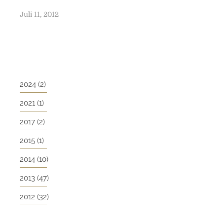
P
Juli 11, 2012
o
s
t
e
d
2024
(2)
o
n
2021
(1)
2017
(2)
2015
(1)
2014
(10)
2013
(47)
2012
(32)