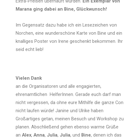
Extra-Preisen überhäuft wurden.
Ein Exemplar von
Marana ging dabei an Bine, Glückwunsch!
Im Gegensatz dazu habe ich ein Lesezeichen von
Norchen, eine wunderschöne Karte von Bine und ein
knalliges Poster von Irene geschenkt bekommen. Ihr
seid echt lieb!
Vielen Dank
an die Organisatoren und alle engagierten,
ehrenamtlichen HelferInnen. Gerade euch darf man
nicht vergessen, da ohne eure Mithilfe die ganze Con
nicht laufen würde! Janine und Ulrike haben
Großartiges getan, meinen Besuch und Workshop zu
planen. Abschließend gehen ebenso warme Grüße
an
Alex
,
Anna
,
Julia
,
Julia
, und
Bine
, denen ich das