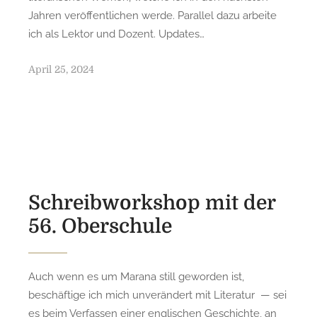
Jahren veröffentlichen werde. Parallel dazu arbeite
ich als Lektor und Dozent. Updates…
P
April 25, 2024
o
s
t
e
d
o
n
Schreibworkshop mit der
56. Oberschule
Auch wenn es um Marana still geworden ist,
beschäftige ich mich unverändert mit Literatur — sei
es beim Verfassen einer englischen Geschichte, an