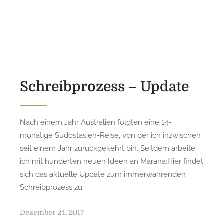
o
s
t
e
d
o
n
Schreibprozess – Update
Nach einem Jahr Australien folgten eine 14-
monatige Südostasien-Reise, von der ich inzwischen
seit einem Jahr zurückgekehrt bin. Seitdem arbeite
ich mit hunderten neuen Ideen an Marana:Hier findet
sich das aktuelle Update zum immerwährenden
Schreibprozess zu…
P
Dezember 24, 2017