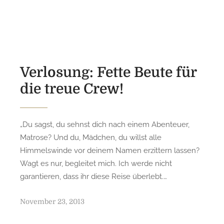
s
t
e
d
o
n
Verlosung: Fette Beute für
die treue Crew!
„Du sagst, du sehnst dich nach einem Abenteuer,
Matrose? Und du, Mädchen, du willst alle
Himmelswinde vor deinem Namen erzittern lassen?
Wagt es nur, begleitet mich. Ich werde nicht
garantieren, dass ihr diese Reise überlebt.…
P
November 23, 2013
o