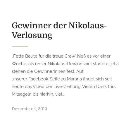
d
o
n
Gewinner der Nikolaus-
Verlosung
„Fette Beute für die treue Crew“,hieß es vor einer
Woche, als unser Nikolaus-Gewinnspiel startete, jetzt
stehen die GewinnerInnen fest. Auf
unserer Facebook-Seite zu Marana findet sich seit
heute das Video der Live-Ziehung. Vielen Dank fürs
Mitsegeln bis hierhin, viel…
P
Dezember 4, 2013
o
s
t