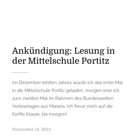
o
s
t
e
d
o
n
Ankündigung: Lesung in
der Mittelschule Portitz
Im Dezember letzten Jahres wurde ich das erste Mal
in die Mittelschule Portitz geladen, morgen lese ich
zum zweiten Mal im Rahmen des Bundesweiten
Vorlesetages aus Marana. Ich freue mich auf die
fünfte Klasse, bis morgen!
P
November 14, 2013