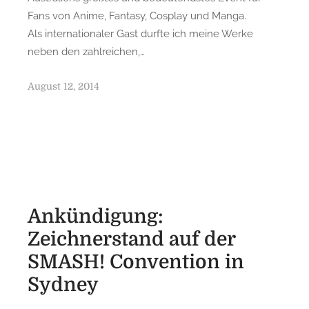
Fans von Anime, Fantasy, Cosplay und Manga.
Als internationaler Gast durfte ich meine Werke
neben den zahlreichen,…
P
August 12, 2014
o
s
t
e
d
o
n
Ankündigung:
Zeichnerstand auf der
SMASH! Convention in
Sydney