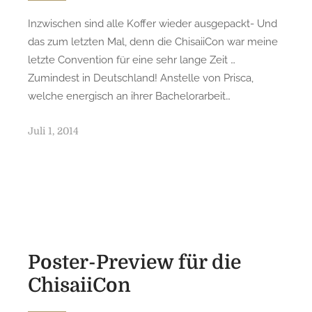
Inzwischen sind alle Koffer wieder ausgepackt- Und
das zum letzten Mal, denn die ChisaiiCon war meine
letzte Convention für eine sehr lange Zeit …
Zumindest in Deutschland! Anstelle von Prisca,
welche energisch an ihrer Bachelorarbeit…
P
Juli 1, 2014
o
s
t
e
d
o
n
Poster-Preview für die
ChisaiiCon