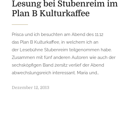
Lesung bei Stubenreim im
Plan B Kulturkaffee
Prisca und ich besuchten am Abend des 11.12
das Plan B Kulturkaffee, in welchem ich an
der Lesebühne Stubenreim teilgenommen habe.
Zusammen mit fünf anderen Autoren wie auch der
sechsköpfigen Band 2ersitz verlief der Abend
abwechslungsreich interessant. Maria und…
P
Dezember 12, 2013
o
s
t
e
d
o