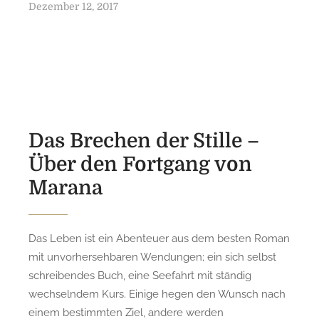
P
Dezember 12, 2017
o
s
t
e
d
o
n
Das Brechen der Stille –
Über den Fortgang von
Marana
Das Leben ist ein Abenteuer aus dem besten Roman
mit unvorhersehbaren Wendungen; ein sich selbst
schreibendes Buch, eine Seefahrt mit ständig
wechselndem Kurs. Einige hegen den Wunsch nach
einem bestimmten Ziel, andere werden