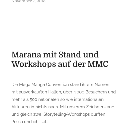
P
November 7, 2013
o
s
t
e
d
o
n
Marana mit Stand und
Workshops auf der MMC
Die Mega Manga Convention stand ihrem Namen
mit ausverkauften Hallen, über 4.000 Besuchern und
mehr als 500 nationalen so wie internationalen
Akteuren in nichts nach. Mit unserem Zeichnerstand
und gleich zwei Storytelling-Workshops durften
Prisca und ich Teil…