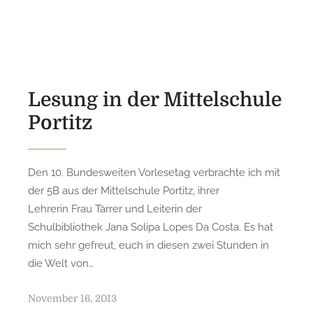
s
t
e
d
o
n
Lesung in der Mittelschule
Portitz
Den 10. Bundesweiten Vorlesetag verbrachte ich mit
der 5B aus der Mittelschule Portitz, ihrer
Lehrerin Frau Tärrer und Leiterin der
Schulbibliothek Jana Solipa Lopes Da Costa. Es hat
mich sehr gefreut, euch in diesen zwei Stunden in
die Welt von…
P
November 16, 2013