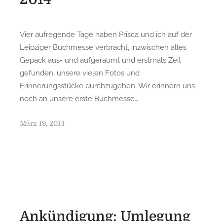
Vier aufregende Tage haben Prisca und ich auf der
Leipziger Buchmesse verbracht, inzwischen alles
Gepäck aus- und aufgeräumt und erstmals Zeit
gefunden, unsere vielen Fotos und
Erinnerungsstücke durchzugehen. Wir erinnern uns
noch an unsere erste Buchmesse…
P
März 19, 2014
o
s
t
e
d
o
n
Ankündigung: Umlegung