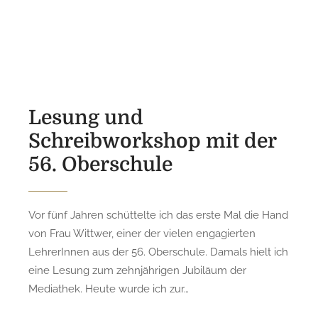
o
s
t
e
d
o
n
Lesung und
Schreibworkshop mit der
56. Oberschule
Vor fünf Jahren schüttelte ich das erste Mal die Hand
von Frau Wittwer, einer der vielen engagierten
LehrerInnen aus der 56. Oberschule. Damals hielt ich
eine Lesung zum zehnjährigen Jubiläum der
Mediathek. Heute wurde ich zur…