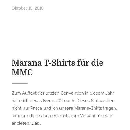
P
Oktober 15, 2013
o
s
t
e
d
o
n
Marana T-Shirts für die
MMC
Zum Auftakt der letzten Convention in diesem Jahr
habe ich etwas Neues für euch. Dieses Mal werden
nicht nur Prisca und ich unsere Marana-Shirts tragen,
sondern diese auch erstmals zum Verkauf für euch
anbieten. Das…