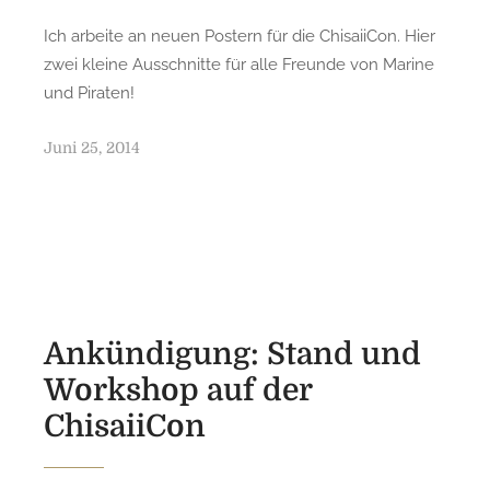
Ich arbeite an neuen Postern für die ChisaiiCon. Hier
zwei kleine Ausschnitte für alle Freunde von Marine
und Piraten!
P
Juni 25, 2014
o
s
t
e
d
o
n
Ankündigung: Stand und
Workshop auf der
ChisaiiCon