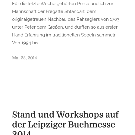
Für die letzte Woche gehörten Prisca und ich zur
Mannschaft der Fregatte Shtandart, dem
originalgetreuen Nachbau des Rahseglers von 1703
unter Peter dem Großen, und durften so aus erster
Hand Erfahrung im traditionellen Segeln sammeln.
Von 1994 bis…
P
Mai 28, 2014
o
s
t
e
d
o
n
Stand und Workshops auf
der Leipziger Buchmesse
2014