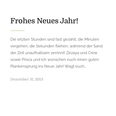
d
o
n
Frohes Neues Jahr!
Die letzten Stunden sind fast gezählt, die Minuten
vergehen, die Sekunden fliehen, während der Sand
der Zeit unaufhaltsam zerrinnt! Zezaya und Crew
sowie Prisca und ich wünschen euch einen guten
Plankensprung ins Neue Jahr! Wagt euch…
P
Dezember 31, 2013
o
s
t
e
d