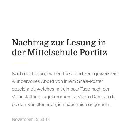
s
t
e
d
o
n
Nachtrag zur Lesung in
der Mittelschule Portitz
Nach der Lesung haben Luisa und Xenia jeweils ein
wundervolles Abbild von ihrem Shaia-Poster
gezeichnet, welches mit ein paar Tage nach der
Veranstaltung zugekommen ist. Vielen Dank an die
beiden Künstlerinnen, ich habe mich ungemein…
P
November 19, 2013
o