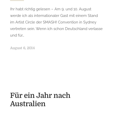
Ihr habt richtig gelesen – Am 9. und 10. August
werde ich als internationaler Gast mit einem Stand
im Artist Circle der SMASH! Convention in Sydney
vertreten sein. Wenn ich schon Deutschland verlasse
und für…
P
August 6, 2014
o
s
t
e
d
o
n
Für ein Jahr nach
Australien