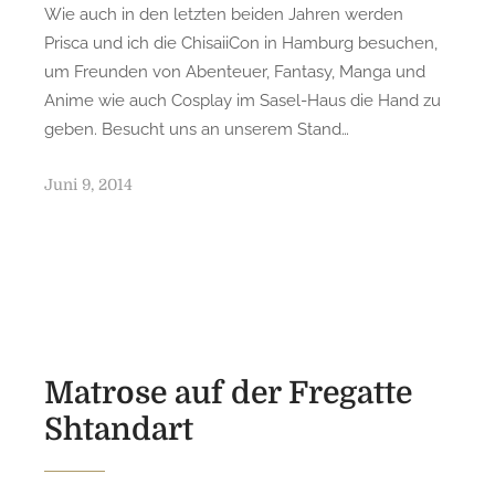
Wie auch in den letzten beiden Jahren werden
Prisca und ich die ChisaiiCon in Hamburg besuchen,
um Freunden von Abenteuer, Fantasy, Manga und
Anime wie auch Cosplay im Sasel-Haus die Hand zu
geben. Besucht uns an unserem Stand…
P
Juni 9, 2014
o
s
t
e
d
o
n
Matrose auf der Fregatte
Shtandart