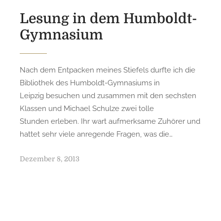
n
Lesung in dem Humboldt-
Gymnasium
Nach dem Entpacken meines Stiefels durfte ich die
Bibliothek des Humboldt-Gymnasiums in
Leipzig besuchen und zusammen mit den sechsten
Klassen und Michael Schulze zwei tolle
Stunden erleben. Ihr wart aufmerksame Zuhörer und
hattet sehr viele anregende Fragen, was die…
P
Dezember 8, 2013
o
s
t
e
d