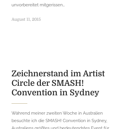
unvorbereitet mitgerissen…
P
August 11, 2015
o
s
t
e
d
o
n
Zeichnerstand im Artist
Circle der SMASH!
Convention in Sydney
Während meiner zweiten Woche in Australien
besuchte ich die SMASH! Convention in Sydney,
Australiens größtes und bedeutendstes Event für