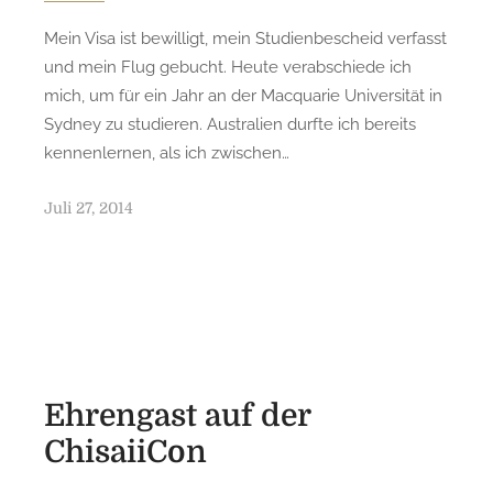
Mein Visa ist bewilligt, mein Studienbescheid verfasst
und mein Flug gebucht. Heute verabschiede ich
mich, um für ein Jahr an der Macquarie Universität in
Sydney zu studieren. Australien durfte ich bereits
kennenlernen, als ich zwischen…
P
Juli 27, 2014
o
s
t
e
d
o
n
Ehrengast auf der
ChisaiiCon