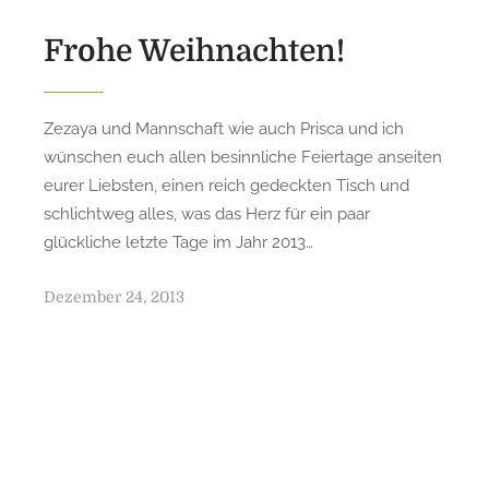
o
n
Frohe Weihnachten!
Zezaya und Mannschaft wie auch Prisca und ich
wünschen euch allen besinnliche Feiertage anseiten
eurer Liebsten, einen reich gedeckten Tisch und
schlichtweg alles, was das Herz für ein paar
glückliche letzte Tage im Jahr 2013…
P
Dezember 24, 2013
o
s
t
e
d
o
n