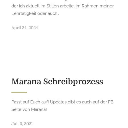
der ich aktuell im Stillen arbeite, im Rahmen meiner
Lehrtätigkeit oder auch…
P
April 24, 2024
o
s
t
e
d
o
n
Marana Schreibprozess
Passt auf Euch auf! Updates gibt es auch auf der FB
Seite von Marana!
P
Juli 6, 2021